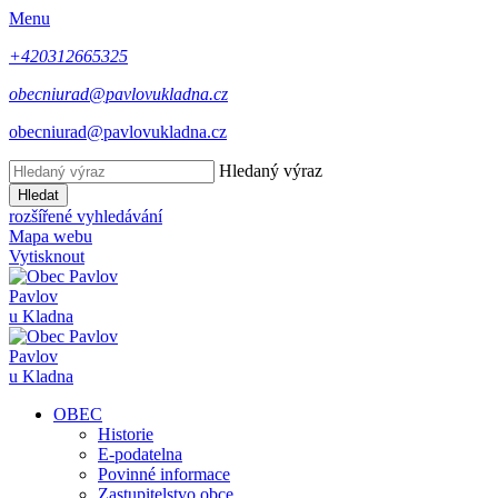
Menu
+420312665325
obecniurad@pavlovukladna.cz
obecniurad@pavlovukladna.cz
Hledaný výraz
Hledat
rozšířené vyhledávání
Mapa webu
Vytisknout
Pavlov
u Kladna
Pavlov
u Kladna
OBEC
Historie
E-podatelna
Povinné informace
Zastupitelstvo obce