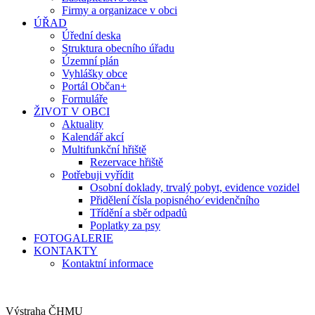
Firmy a organizace v obci
ÚŘAD
Úřední deska
Struktura obecního úřadu
Územní plán
Vyhlášky obce
Portál Občan+
Formuláře
ŽIVOT V OBCI
Aktuality
Kalendář akcí
Multifunkční hřiště
Rezervace hřiště
Potřebuji vyřídit
Osobní doklady, trvalý pobyt, evidence vozidel
Přidělení čísla popisného⁄ evidenčního
Třídění a sběr odpadů
Poplatky za psy
FOTOGALERIE
KONTAKTY
Kontaktní informace
Výstraha ČHMU