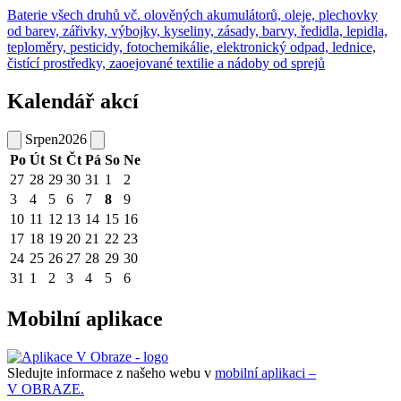
Baterie všech druhů vč. olověných akumulátorů, oleje, plechovky
od barev, zářivky, výbojky, kyseliny, zásady, barvy, ředidla, lepidla,
teploměry, pesticidy, fotochemikálie, elektronický odpad, lednice,
čistící prostředky, zaoejované textilie a nádoby od sprejů
Kalendář akcí
Srpen
2026
Po
Út
St
Čt
Pá
So
Ne
27
28
29
30
31
1
2
3
4
5
6
7
8
9
10
11
12
13
14
15
16
17
18
19
20
21
22
23
24
25
26
27
28
29
30
31
1
2
3
4
5
6
Mobilní aplikace
Sledujte informace z našeho webu v
mobilní aplikaci –
V OBRAZE.