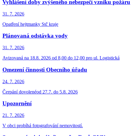
Vyhlášení doby zvýšeného nebezpečí vzniku požáru
31. 7.
2026
Opatření hejtmanky Stč kraje
Plánovaná odstávka vody
31. 7.
2026
Avizovaná na 18.8. 2026 od 8,00 do 12,00 pro ul. Logistická
Omezení činnosti Obecního úřadu
24. 7.
2026
Čerpání dovolenéod 27.7. do 5.8. 2026
Upozornění
21. 7.
2026
V obci probíhá fotografování nemovitostí.