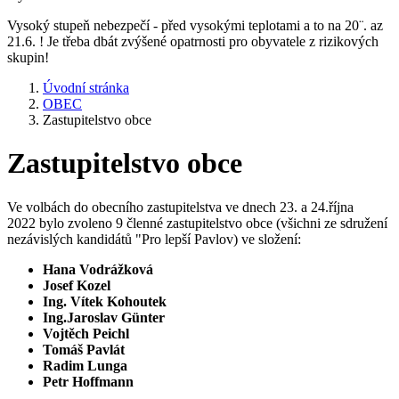
Vysoký stupeň nebezpečí - před vysokými teplotami a to na 20¨. az
21.6. ! Je třeba dbát zvýšené opatrnosti pro obyvatele z rizikových
skupin!
Úvodní stránka
OBEC
Zastupitelstvo obce
Zastupitelstvo obce
Ve volbách do obecního zastupitelstva ve dnech 23. a 24.října
2022 bylo zvoleno 9 členné zastupitelstvo obce (všichni ze sdružení
nezávislých kandidátů "Pro lepší Pavlov) ve složení:
Hana Vodrážková
Josef Kozel
Ing. Vítek Kohoutek
Ing.Jaroslav Günter
Vojtěch Peichl
Tomáš Pavlát
Radim Lunga
Petr Hoffmann