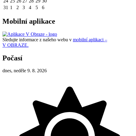
24
25
26
27
28
29
30
31
1
2
3
4
5
6
Mobilní aplikace
Sledujte informace z našeho webu v
mobilní aplikaci –
V OBRAZE.
Počasí
dnes, neděle 9. 8. 2026