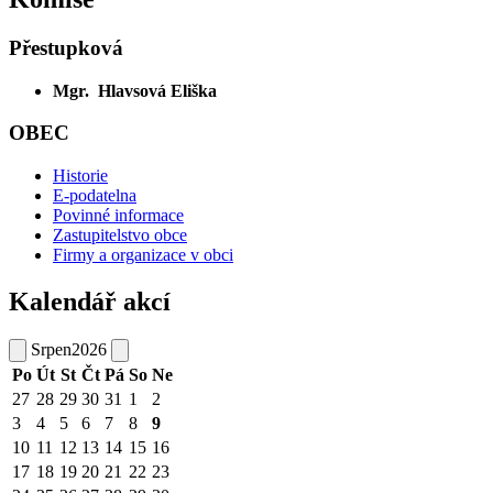
Přestupková
Mgr. Hlavsová Eliška
OBEC
Historie
E-podatelna
Povinné informace
Zastupitelstvo obce
Firmy a organizace v obci
Kalendář akcí
Srpen
2026
Po
Út
St
Čt
Pá
So
Ne
27
28
29
30
31
1
2
3
4
5
6
7
8
9
10
11
12
13
14
15
16
17
18
19
20
21
22
23