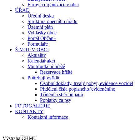
Firmy a organizace v obci
ÚŘAD
Úřední deska
Struktura obecního úřadu
Územní plán
Vyhlášky obce
Portál Občan+
Formuláře
ŽIVOT V OBCI
Aktuality
Kalendář akcí
Multifunkční hřiště
Rezervace hřiště
Potřebuji vyřídit
Osobní doklady, trvalý pobyt, evidence vozidel
Přidělení čísla popisného⁄ evidenčního
Třídění a sběr odpadů
Poplatky za psy
FOTOGALERIE
KONTAKTY
Kontaktní informace
Výstraha ČHMU