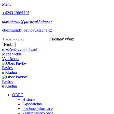
Menu
+420312665325
obecniurad@pavlovukladna.cz
obecniurad@pavlovukladna.cz
Hledaný výraz
Hledat
rozšířené vyhledávání
Mapa webu
Vytisknout
Pavlov
u Kladna
Pavlov
u Kladna
OBEC
Historie
E-podatelna
Povinné informace
Zastupitelstvo obce