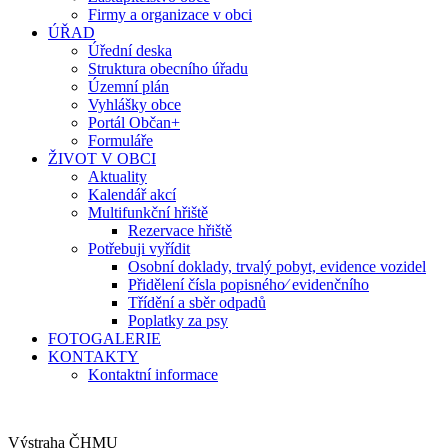
Firmy a organizace v obci
ÚŘAD
Úřední deska
Struktura obecního úřadu
Územní plán
Vyhlášky obce
Portál Občan+
Formuláře
ŽIVOT V OBCI
Aktuality
Kalendář akcí
Multifunkční hřiště
Rezervace hřiště
Potřebuji vyřídit
Osobní doklady, trvalý pobyt, evidence vozidel
Přidělení čísla popisného⁄ evidenčního
Třídění a sběr odpadů
Poplatky za psy
FOTOGALERIE
KONTAKTY
Kontaktní informace
Výstraha ČHMU