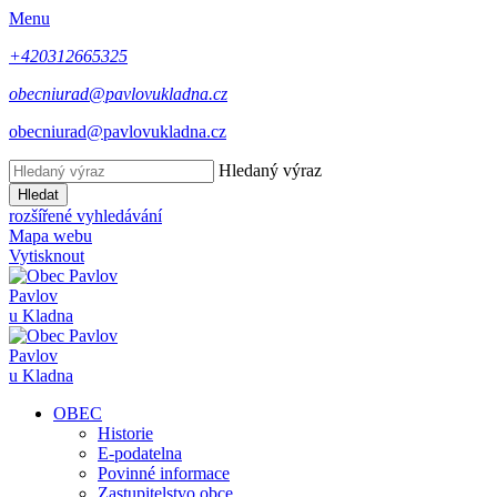
Menu
+420312665325
obecniurad@pavlovukladna.cz
obecniurad@pavlovukladna.cz
Hledaný výraz
Hledat
rozšířené vyhledávání
Mapa webu
Vytisknout
Pavlov
u Kladna
Pavlov
u Kladna
OBEC
Historie
E-podatelna
Povinné informace
Zastupitelstvo obce