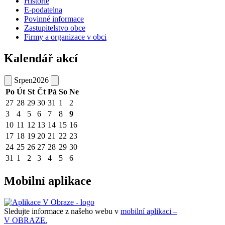
Historie
E-podatelna
Povinné informace
Zastupitelstvo obce
Firmy a organizace v obci
Kalendář akcí
Srpen
2026
Po
Út
St
Čt
Pá
So
Ne
27
28
29
30
31
1
2
3
4
5
6
7
8
9
10
11
12
13
14
15
16
17
18
19
20
21
22
23
24
25
26
27
28
29
30
31
1
2
3
4
5
6
Mobilní aplikace
Sledujte informace z našeho webu v
mobilní aplikaci –
V OBRAZE.