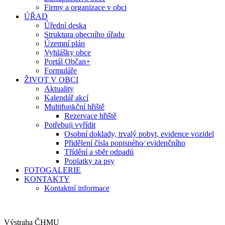
Firmy a organizace v obci
ÚŘAD
Úřední deska
Struktura obecního úřadu
Územní plán
Vyhlášky obce
Portál Občan+
Formuláře
ŽIVOT V OBCI
Aktuality
Kalendář akcí
Multifunkční hřiště
Rezervace hřiště
Potřebuji vyřídit
Osobní doklady, trvalý pobyt, evidence vozidel
Přidělení čísla popisného⁄ evidenčního
Třídění a sběr odpadů
Poplatky za psy
FOTOGALERIE
KONTAKTY
Kontaktní informace
Výstraha ČHMU