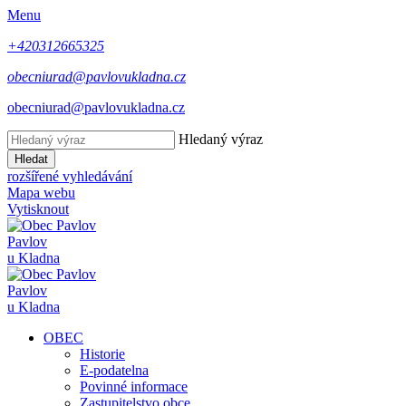
Menu
+420312665325
obecniurad@pavlovukladna.cz
obecniurad@pavlovukladna.cz
Hledaný výraz
Hledat
rozšířené vyhledávání
Mapa webu
Vytisknout
Pavlov
u Kladna
Pavlov
u Kladna
OBEC
Historie
E-podatelna
Povinné informace
Zastupitelstvo obce