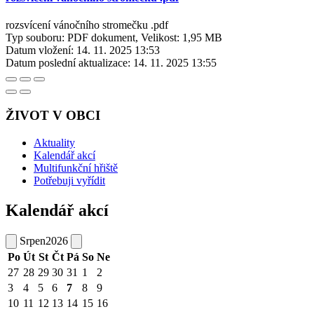
rozsvícení vánočního stromečku .pdf
Typ souboru: PDF dokument, Velikost: 1,95 MB
Datum vložení:
14. 11. 2025 13:53
Datum poslední aktualizace:
14. 11. 2025 13:55
ŽIVOT V OBCI
Aktuality
Kalendář akcí
Multifunkční hřiště
Potřebuji vyřídit
Kalendář akcí
Srpen
2026
Po
Út
St
Čt
Pá
So
Ne
27
28
29
30
31
1
2
3
4
5
6
7
8
9
10
11
12
13
14
15
16